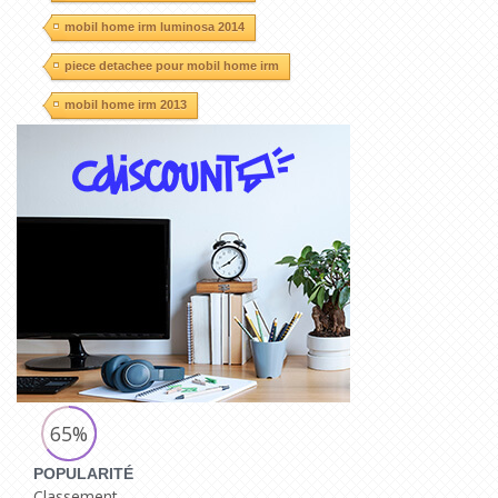
mobil home irm luminosa 2014
piece detachee pour mobil home irm
mobil home irm 2013
65%
POPULARITÉ
Classement