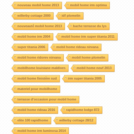
nouveau mobil home 2013
mobil home irm optima
willerby cottage 2000
idf plomelin
nouveauté mobil home 2013
bache terrasse du lys
mobil home irm 2004
mobil home irm super titania 2011
super titania 2006
mobil home rideau nirvana
mobil home ridorev nirvana
mobil home plomelin
mobilhome louisiane maldives
mobil home neuf 2013
mobil home finistère sud
irm super titania 2005
materiel pour mobilhome
terrasse d'occasion pour mobil home
mobil home rideau 2016
rapidhome lodge 872
elite 100 rapidhome
willerby cottage 28/12
mobil home irm luminosa 2014